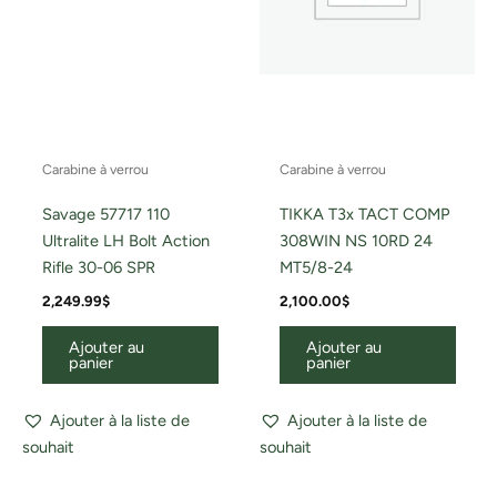
Carabine à verrou
Carabine à verrou
Savage 57717 110
TIKKA T3x TACT COMP
Ultralite LH Bolt Action
308WIN NS 10RD 24
Rifle 30-06 SPR
MT5/8-24
2,249.99
$
2,100.00
$
Ajouter au
Ajouter au
panier
panier
Ajouter à la liste de
Ajouter à la liste de
souhait
souhait