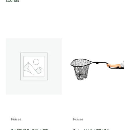
souhait
Puises
Puises