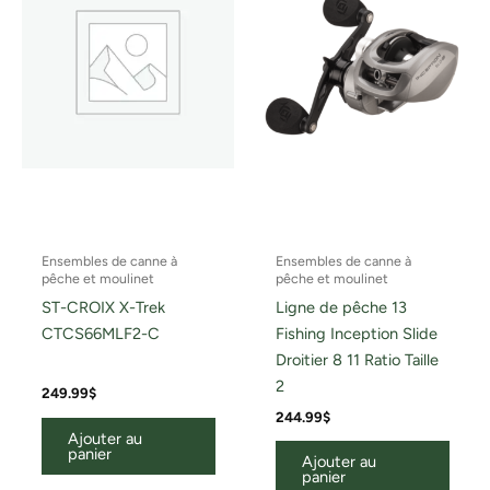
Ensembles de canne à
Ensembles de canne à
pêche et moulinet
pêche et moulinet
ST-CROIX X-Trek
Ligne de pêche 13
CTCS66MLF2-C
Fishing Inception Slide
Droitier 8 11 Ratio Taille
2
249.99
$
244.99
$
Ajouter au
panier
Ajouter au
panier