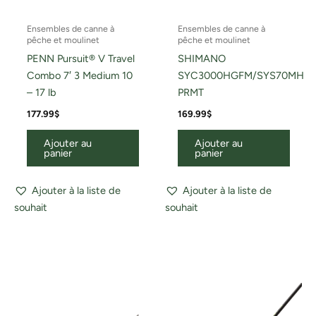
Ensembles de canne à
Ensembles de canne à
pêche et moulinet
pêche et moulinet
PENN Pursuit® V Travel
SHIMANO
Combo 7′ 3 Medium 10
SYC3000HGFM/SYS70MH
– 17 lb
PRMT
177.99
$
169.99
$
Ajouter au
Ajouter au
panier
panier
Ajouter à la liste de
Ajouter à la liste de
souhait
souhait