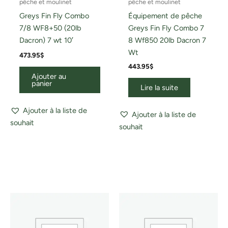
pêche et moulinet
pêche et moulinet
Greys Fin Fly Combo
Équipement de pêche
7/8 WF8+50 (20lb
Greys Fin Fly Combo 7
Dacron) 7 wt 10′
8 Wf850 20lb Dacron 7
Wt
473.95
$
443.95
$
Ajouter au
panier
Lire la suite
Ajouter à la liste de
Ajouter à la liste de
souhait
souhait