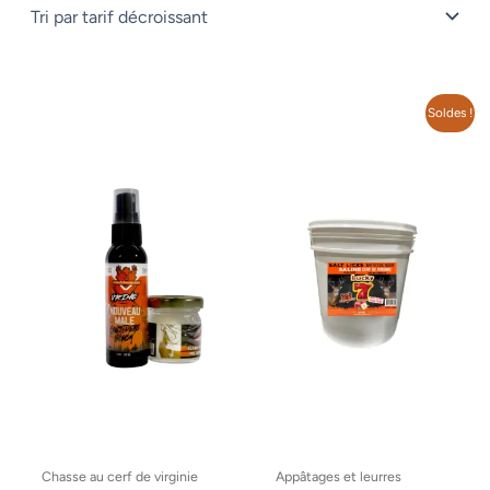
Le
Le
Soldes !
prix
prix
initial
actuel
était :
est :
49.99$.
40.00$.
Chasse au cerf de virginie
Appâtages et leurres