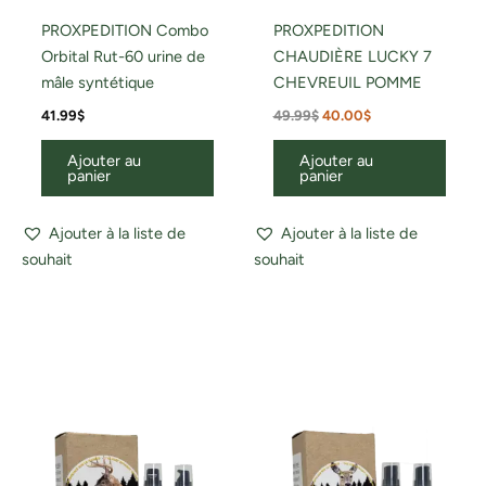
PROXPEDITION Combo
PROXPEDITION
Orbital Rut-60 urine de
CHAUDIÈRE LUCKY 7
mâle syntétique
CHEVREUIL POMME
41.99
$
49.99
$
40.00
$
Ajouter au
Ajouter au
panier
panier
Ajouter à la liste de
Ajouter à la liste de
souhait
souhait