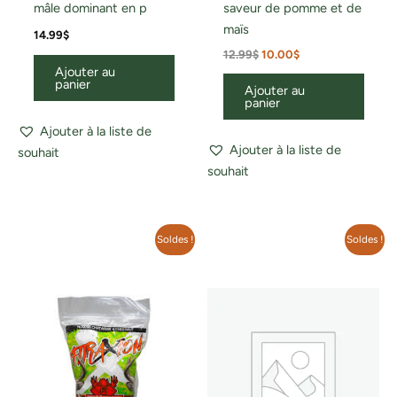
mâle dominant en p
saveur de pomme et de
maïs
14.99
$
12.99
$
10.00
$
Ajouter au
panier
Ajouter au
panier
Ajouter à la liste de
Ajouter à la liste de
souhait
souhait
Le
Le
Le
Le
Soldes !
Soldes !
prix
prix
prix
prix
initial
actuel
initial
actuel
était :
est :
était :
est :
12.99$.
10.00$.
12.99$.
10.00$.