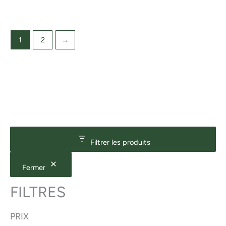
1
2
→
Filtrer les produits
Fermer
FILTRES
PRIX