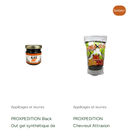
Le
Le
Soldes !
prix
prix
initial
actuel
était :
est :
12.99$.
10.00$.
Appâtages et leurres
Appâtages et leurres
PROXPEDITION Black
PROXPEDITION
Out gel synthétique de
Chevreuil Attraxion