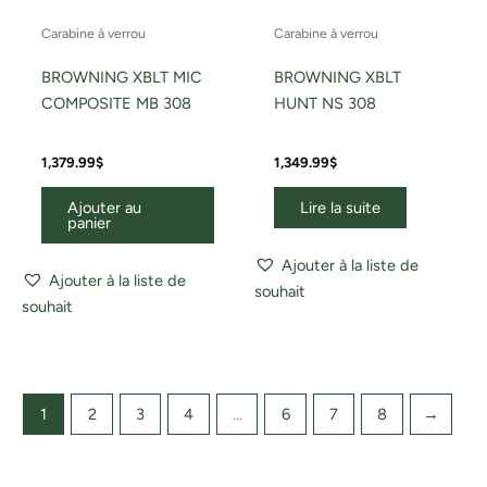
Carabine à verrou
Carabine à verrou
BROWNING XBLT MIC
BROWNING XBLT
COMPOSITE MB 308
HUNT NS 308
1,379.99
$
1,349.99
$
Ajouter au
Lire la suite
panier
Ajouter à la liste de
Ajouter à la liste de
souhait
souhait
1
2
3
4
…
6
7
8
→