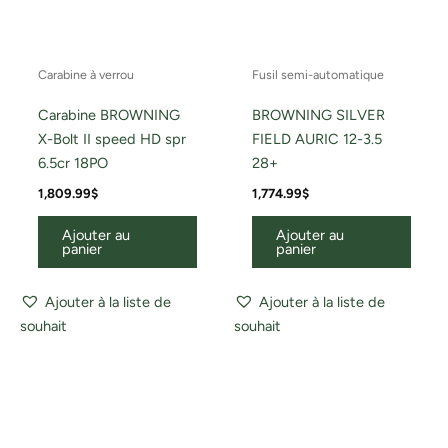
Carabine à verrou
Fusil semi-automatique
Carabine BROWNING
BROWNING SILVER
X-Bolt II speed HD spr
FIELD AURIC 12-3.5
6.5cr 18PO
28+
1,809.99
$
1,774.99
$
Ajouter au
Ajouter au
panier
panier
Ajouter à la liste de
Ajouter à la liste de
souhait
souhait