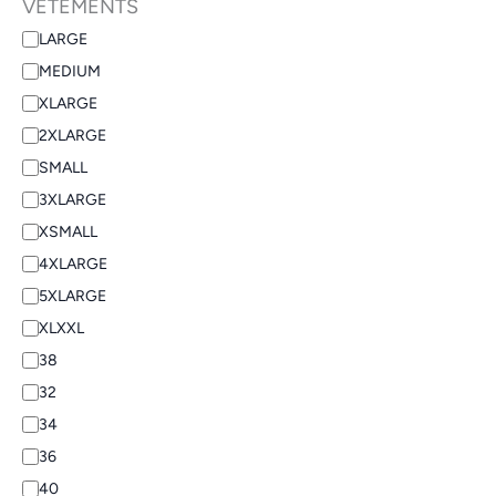
VÊTEMENTS
LARGE
MEDIUM
XLARGE
2XLARGE
SMALL
3XLARGE
XSMALL
4XLARGE
5XLARGE
XLXXL
38
32
34
36
40