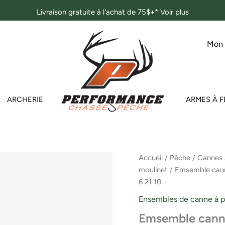
Livraison gratuite à l'achat de 75$+*
Voir plus
Mon
ARCHERIE
ARMES À F
Accueil
/
Pêche
/
Cannes 
moulinet
/ Emsemble cann
6 21 10
Ensembles de canne à p
Emsemble canne