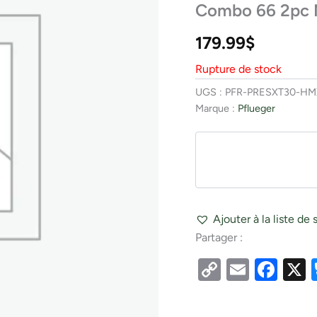
Combo 66 2pc 
179.99
$
Rupture de stock
UGS :
PFR-PRESXT30-H
Marque :
Pflueger
Ajouter à la liste de 
Partager :
Copy
Email
Fac
Link