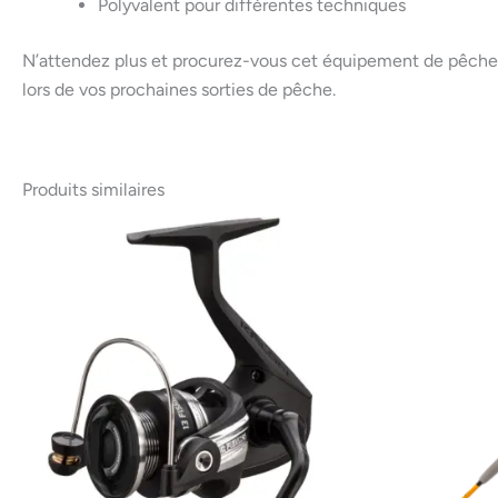
Polyvalent pour différentes techniques
N’attendez plus et procurez-vous cet équipement de pêche 
lors de vos prochaines sorties de pêche.
Produits similaires
Le
prix
initi
était
89.9