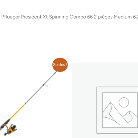
Pflueger President Xt Spinning Combo 66 2 pièces Medium 6.2:
Le
Soldes !
prix
al
actuel
 :
est :
9$.
69.99$.