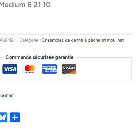
Medium 6 21 10
MX66M2
Catégorie :
Ensembles de canne à pêche et moulinet
Commande sécurisée garantie
souhait
ebook
X
Bluesky
Partager