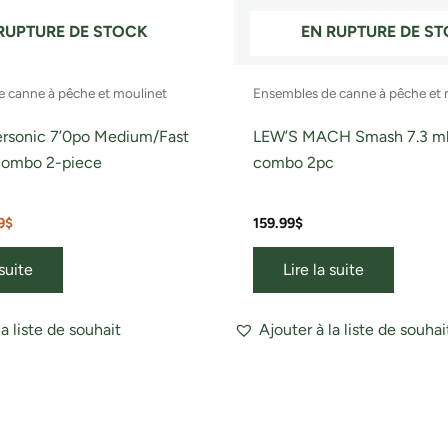
RUPTURE DE STOCK
EN RUPTURE DE S
 canne à pêche et moulinet
Ensembles de canne à pêche et 
ersonic 7’0po Medium/Fast
LEW’S MACH Smash 7.3 mh
Combo 2-piece
combo 2pc
9
$
159.99
$
 suite
Lire la suite
la liste de souhait
Ajouter à la liste de souhai