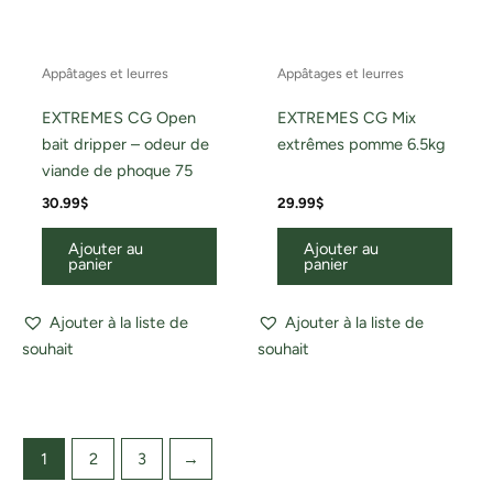
Appâtages et leurres
Appâtages et leurres
EXTREMES CG Open
EXTREMES CG Mix
bait dripper – odeur de
extrêmes pomme 6.5kg
viande de phoque 75
30.99
$
29.99
$
Ajouter au
Ajouter au
panier
panier
Ajouter à la liste de
Ajouter à la liste de
souhait
souhait
1
2
3
→