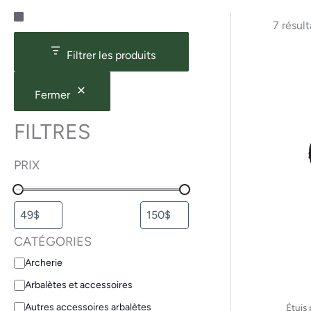
C
É
7 résult
a
t
t
a
Filtrer les produits
é
t
g
o
Fermer
r
i
FILTRES
e
PRIX
CATÉGORIES
Archerie
Arbalètes et accessoires
Autres accessoires arbalètes
Étuis