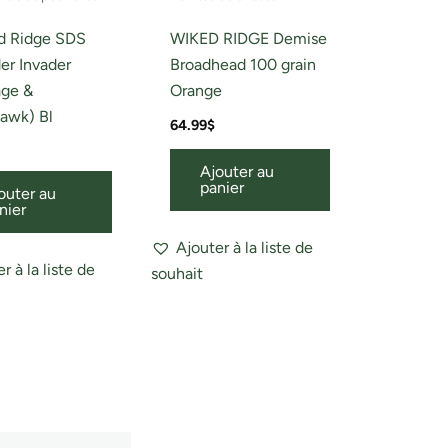
d Ridge SDS
WIKED RIDGE Demise
der Invader
Broadhead 100 grain
ge &
Orange
awk) Bl
64.99
$
Ajouter au
panier
outer au
nier
Ajouter à la liste de
r à la liste de
souhait