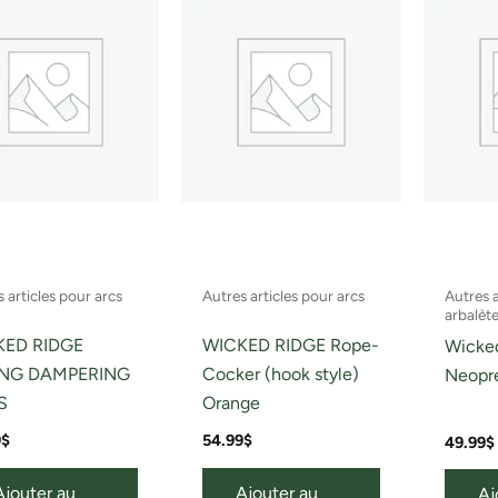
 articles pour arcs
Autres articles pour arcs
Autres 
arbalèt
KED RIDGE
WICKED RIDGE Rope-
Wicke
ING DAMPERING
Cocker (hook style)
Neopre
S
Orange
9
$
54.99
$
49.99
$
Ajouter au
Ajouter au
Aj