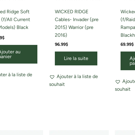
ed Ridge Soft
WICKED RIDGE
Wicke
(f/All Current
Cables- Invader (pre
(f/Rai
odels) Black
2015) Warrior (pre
Rampa
2016)
Blackh
9
$
96.99
$
69.99
$
Ajouter au
panier
Lire la suite
Aj
pa
ter à la liste de
Ajouter à la liste de
Ajoute
souhait
souhait