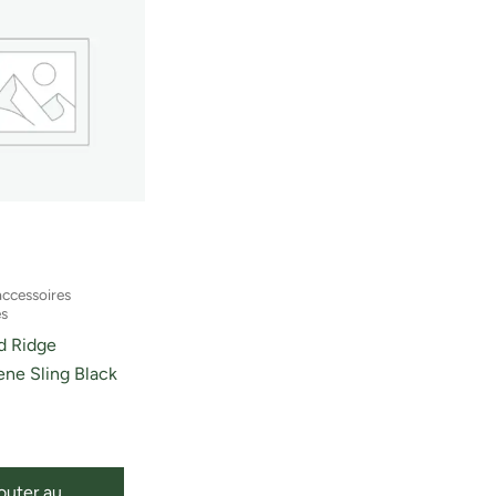
accessoires
es
d Ridge
ne Sling Black
outer au