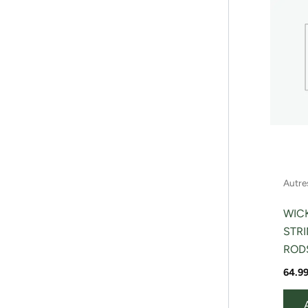
Autres
WIC
STR
ROD
64.9