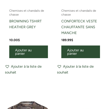
Chemises et chandails de
Chemises et chandails de
chasse
chasse
BROWNING TSHIRT
CONFORTECK VESTE
HEATHER GREY
CHAUFFANTE SANS
MANCHE
10.00
$
189.99
$
Ajouter au
Ajouter au
panier
panier
Ajouter à la liste de
Ajouter à la liste de
souhait
souhait
Ce
Ce
produit
produ
a
a
plusieurs
plusi