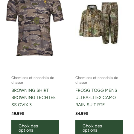
variations.
variat
Les
Les
options
optio
peuvent
peuv
être
être
choisies
chois
sur
sur
la
la
page
page
du
du
Chemises et chandails de
Chemises et chandails de
produit
produ
chasse
chasse
BROWNING SHIRT
FROGG TOGG MENS
BROWNING TECHTEE
ULTRA-LITE2 CAMO
SS OVIX 3
RAIN SUIT RTE
49.99
$
84.99
$
Choix des
Choix des
options
options