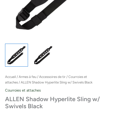
Accueil
/
Armes à feu
/
Accessoires de tir
/
Courroies et
attaches
/ ALLEN Shadow Hyperlite Sling w/ Swivels Black
Courroies et attaches
ALLEN Shadow Hyperlite Sling w/
Swivels Black