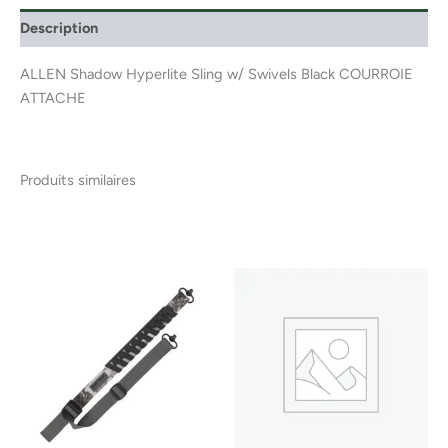
Description
ALLEN Shadow Hyperlite Sling w/ Swivels Black COURROIE
ATTACHE
Produits similaires