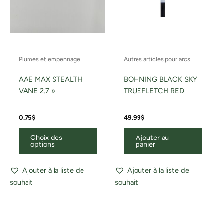
choisies
sur
la
page
du
Plumes et empennage
Autres articles pour arcs
produit
AAE MAX STEALTH
BOHNING BLACK SKY
VANE 2.7 »
TRUEFLETCH RED
0.75
$
49.99
$
Choix des
Ajouter au
options
panier
Ajouter à la liste de
Ajouter à la liste de
souhait
souhait