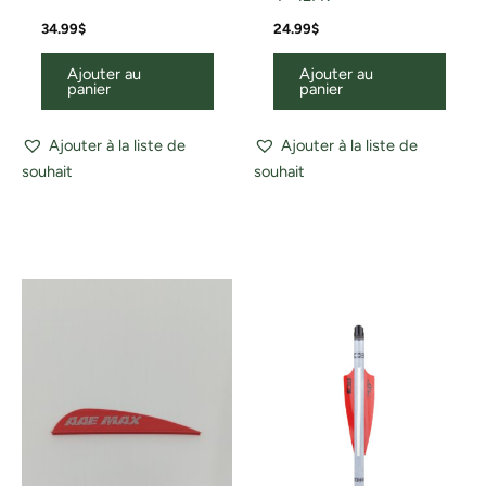
34.99
$
24.99
$
Ajouter au
Ajouter au
panier
panier
Ajouter à la liste de
Ajouter à la liste de
souhait
souhait
Ce
produit
a
plusieurs
variations.
Les
options
peuvent
être