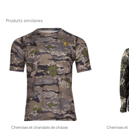
Produits similaires
Ce
produit
a
plusieurs
variations.
Les
options
peuvent
être
choisies
sur
la
page
Chemises et chandails de chasse
Chemises et 
du