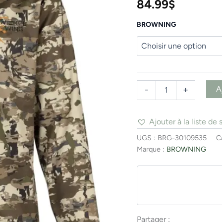
84.99
$
BROWNING
A
-
+
Ajouter à la liste de 
UGS :
BRG-30109535
C
Marque :
BROWNING
Partager :