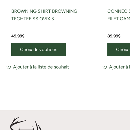
produit
BROWNING SHIRT BROWNING
CONNEC 
TECHTEE SS OVIX 3
FILET CA
49.99
$
89.99
$
Choix des options
Choix 
Ajouter à la liste de souhait
Ajouter à 