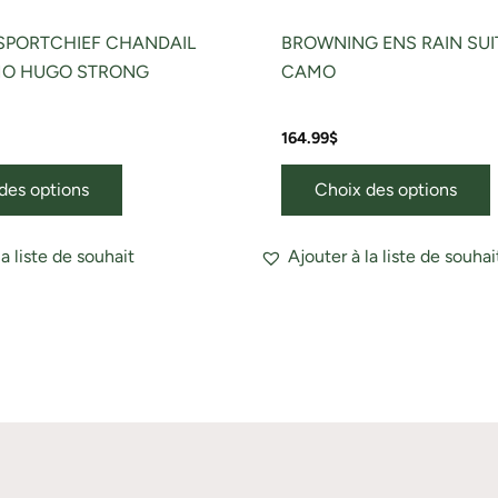
produit
p
SPORTCHIEF CHANDAIL
BROWNING ENS RAIN SUI
MO HUGO STRONG
CAMO
164.99
$
des options
Choix des options
la liste de souhait
Ajouter à la liste de souhai