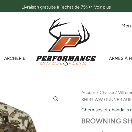
Livraison gratuite à l'achat de 75$+*
Voir plus
Mon
ARCHERIE
ARMES À F
quantité
Accueil
/
Chasse
/
Vêteme
de
SHIRT WW GUNNER AUR
BROWNING
SHIRT
Chemises et chandails 
WW
BROWNING SH
GUNNER
AURIC