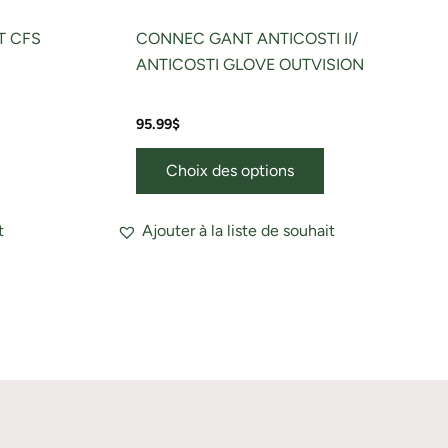
roduit
produit
T CFS
CONNEC GANT ANTICOSTI II/
ANTICOSTI GLOVE OUTVISION
95.99
$
Choix des options
t
Ajouter à la liste de souhait