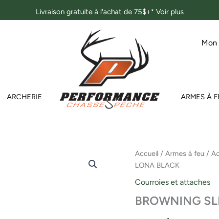
Livraison gratuite à l'achat de 75$+*
Voir plus
Mon
ARCHERIE
ARMES À F
quantité
Accueil
/
Armes à feu
/
Ac
de
LONA BLACK
BROWNING
SLING
Courroies et attaches
LONA
BROWNING SL
BLACK