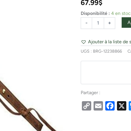
67.99
$
Disponibilité :
4 en stoc
A
-
+
Ajouter à la liste de 
UGS :
BRG-12238866
C
Partager :
Copy
Email
Fac
Link