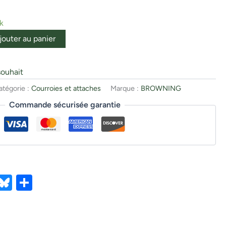
k
jouter au panier
souhait
atégorie :
Courroies et attaches
Marque :
BROWNING
Commande sécurisée garantie
ebook
X
Bluesky
Partager