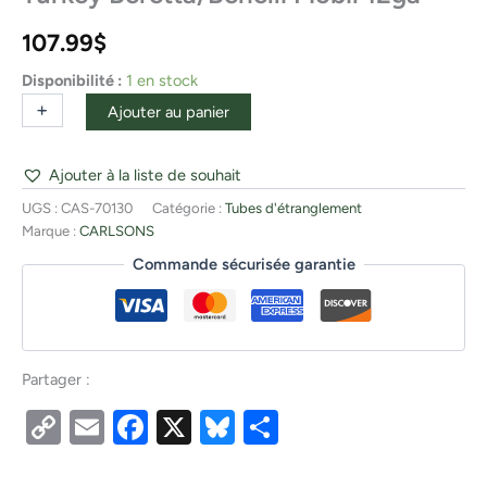
107.99
$
Disponibilité :
1 en stock
+
-
Ajouter au panier
Ajouter à la liste de souhait
UGS :
CAS-70130
Catégorie :
Tubes d'étranglement
Marque :
CARLSONS
Commande sécurisée garantie
Partager :
Copy
Email
Facebook
X
Bluesky
Partager
Link