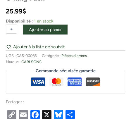
25.99
$
Disponibilité :
1 en stock
+
-
Ajouter au panier
Ajouter à la liste de souhait
UGS :
CAS-00066
Catégorie :
Pièces d'armes
Marque :
CARLSONS
Commande sécurisée garantie
Partager :
Copy
Email
Facebook
X
Bluesky
Partager
Link