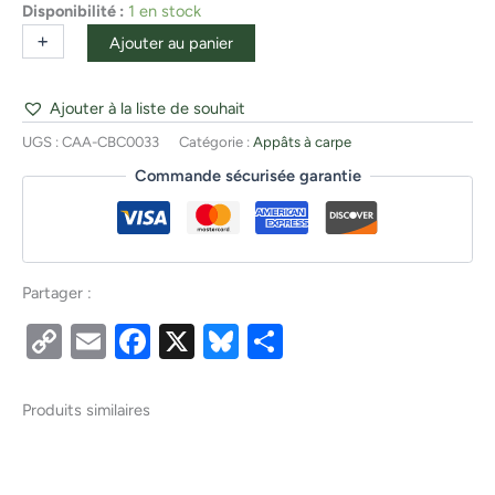
Disponibilité :
1 en stock
+
-
Ajouter au panier
Ajouter à la liste de souhait
UGS :
CAA-CBC0033
Catégorie :
Appâts à carpe
Commande sécurisée garantie
Partager :
Copy
Email
Facebook
X
Bluesky
Partager
Link
Produits similaires