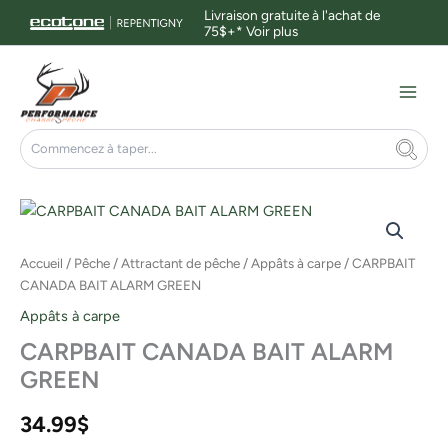
Aller
Livraison gratuite à l'achat de
75$+*
Voir plus
au
contenu
Main
Menu
Rechercher
quantité
de
CARPBAIT
Accueil
/
Pêche
/
Attractant de pêche
/
Appâts à carpe
/ CARPBAIT
CANADA
CANADA BAIT ALARM GREEN
BAIT
ALARM
Appâts à carpe
GREEN
CARPBAIT CANADA BAIT ALARM
GREEN
34.99
$