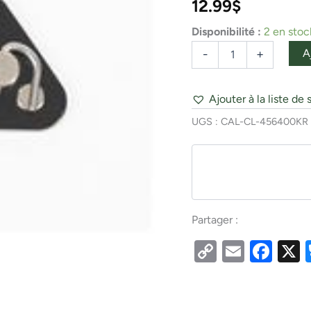
12.99
$
REST
RH
Disponibilité :
2 en stoc
A
-
+
Ajouter à la liste de 
UGS :
CAL-CL-456400KR
Partager :
Copy
Email
Fac
Link