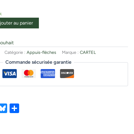
k
jouter au panier
souhait
Catégorie :
Appuis-flèches
Marque :
CARTEL
Commande sécurisée garantie
ebook
X
Bluesky
Partager