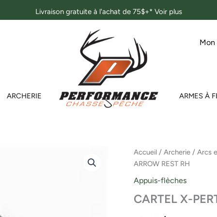
Livraison gratuite à l'achat de 75$+*
Voir plus
Mon
ARCHERIE
ARMES À F
quantité
Accueil
/
Archerie
/
Arcs 
de
ARROW REST RH
CARTEL
X-
Appuis-flèches
PERT
CARTEL X-PER
MAGNETIC
ARROW