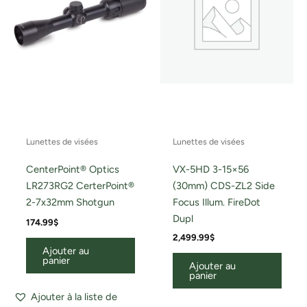
Lunettes de visées
Lunettes de visées
CenterPoint® Optics
VX-5HD 3-15×56
LR273RG2 CerterPoint®
(30mm) CDS-ZL2 Side
2-7x32mm Shotgun
Focus Illum. FireDot
Dupl
174.99
$
2,499.99
$
Ajouter au
panier
Ajouter au
panier
Ajouter à la liste de