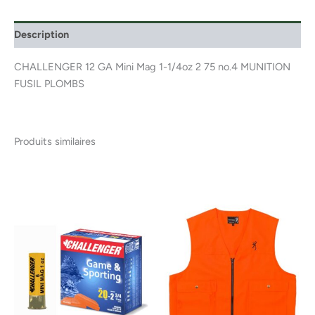
Description
CHALLENGER 12 GA Mini Mag 1-1/4oz 2 75 no.4 MUNITION
FUSIL PLOMBS
Produits similaires
Ce
produ
a
plusi
variat
Les
optio
peuv
être