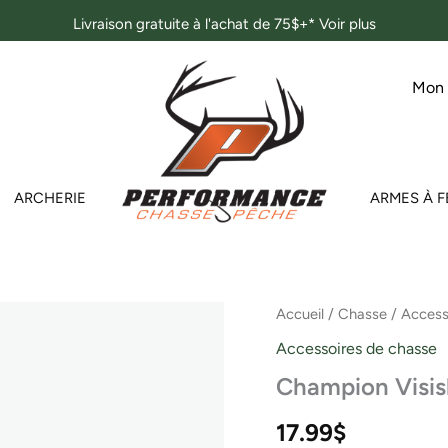
Livraison gratuite à l'achat de 75$+*
Voir plus
Mon
ARCHERIE
ARMES À F
quantité
Accueil
/
Chasse
/
Access
de
Accessoires de chasse
Champion
Visishot
Champion Visish
Sight-
in
17.99
$
Target