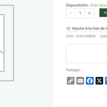
10/Pk
Disponibilité :
8 en stoc
Card
A
-
+
Ajouter à la liste de 
UGS :
CHN-45804
Caté
Partager :
Copy
Email
Fac
Link