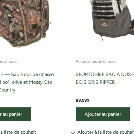
de chasse
Accessoires de chasse
ain — Sac à dos de chasse
SPORTCHIEF SAC À DOS F
1 po³, olive et Mossy Oak
BOIS GRIS RIPPER
Country
89.99
$
r au panier
Ajouter au panier
la liste de souhait
Ajouter à la liste de souhai