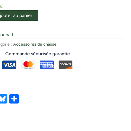
k
jouter au panier
souhait
gorie :
Accessoires de chasse
Commande sécurisée garantie
ebook
X
Bluesky
Partager