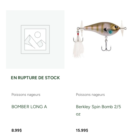
produ
a
plusi
variat
Les
optio
peuv
être
chois
sur
la
EN RUPTURE DE STOCK
page
du
Poissons nageurs
Poissons nageurs
produ
BOMBER LONG A
Berkley Spin Bomb 2/5
oz
8.99
$
15.99
$