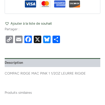
Ajouter à la liste de souhait
Partager :
Copy
Email
Facebook
X
Bluesky
Partager
Link
Description
COMPAC RIDGE MAC PINK 1 1/2OZ LEURRE RIGIDE
Produits similaires
Ce