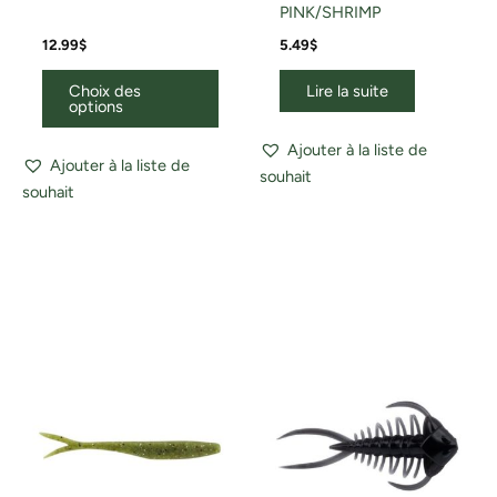
PINK/SHRIMP
12.99
$
5.49
$
Choix des
Lire la suite
options
Ajouter à la liste de
Ajouter à la liste de
souhait
souhait
Ce
Ce
produit
produ
a
a
plusieurs
plusi
variations.
variat
Les
Les
options
optio
peuvent
peuv
être
être