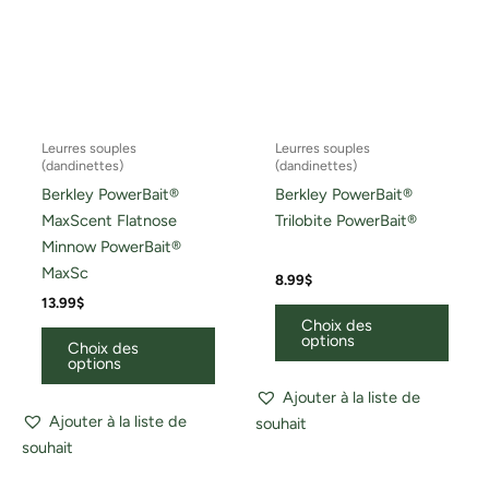
choisies
chois
sur
sur
la
la
page
page
du
du
Leurres souples
Leurres souples
produit
produ
(dandinettes)
(dandinettes)
Berkley PowerBait®
Berkley PowerBait®
MaxScent Flatnose
Trilobite PowerBait®
Minnow PowerBait®
MaxSc
8.99
$
13.99
$
Choix des
options
Choix des
options
Ajouter à la liste de
Ajouter à la liste de
souhait
souhait