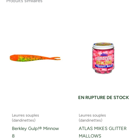
Produits similaires
Ce
produit
a
plusieurs
variations.
Les
options
peuvent
être
choisies
sur
la
EN RUPTURE DE STOCK
page
du
Leurres souples
Leurres souples
produit
(dandinettes)
(dandinettes)
Berkley Gulp!® Minnow
ATLAS MIKES GLITTER
8
MALLOWS