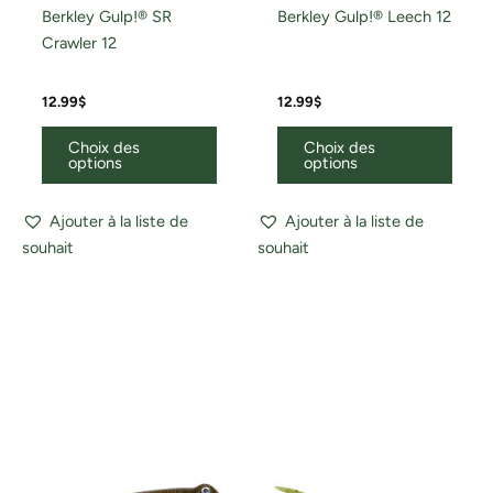
Berkley Gulp!® SR
Berkley Gulp!® Leech 12
Crawler 12
12.99
$
12.99
$
Choix des
Choix des
options
options
Ajouter à la liste de
Ajouter à la liste de
souhait
souhait
Ce
produ
a
plusi
variat
Les
optio