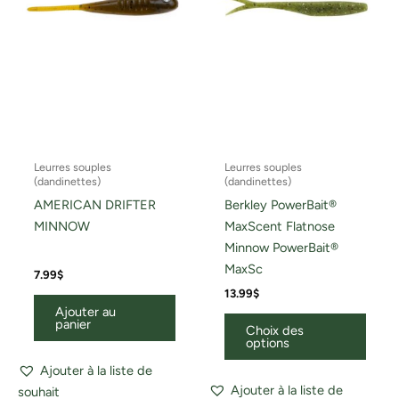
peuv
être
chois
sur
la
page
du
Leurres souples
Leurres souples
produ
(dandinettes)
(dandinettes)
AMERICAN DRIFTER
Berkley PowerBait®
MINNOW
MaxScent Flatnose
Minnow PowerBait®
MaxSc
7.99
$
13.99
$
Ajouter au
panier
Choix des
options
Ajouter à la liste de
Ajouter à la liste de
souhait