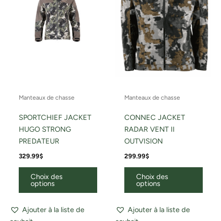
options
optio
peuvent
peuv
être
être
choisies
chois
sur
sur
la
la
page
page
du
du
Manteaux de chasse
Manteaux de chasse
produit
produ
SPORTCHIEF JACKET
CONNEC JACKET
HUGO STRONG
RADAR VENT II
PREDATEUR
OUTVISION
329.99
$
299.99
$
Choix des
Choix des
options
options
Ajouter à la liste de
Ajouter à la liste de