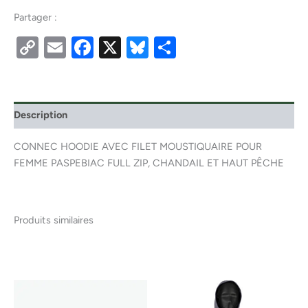
Partager :
Copy
Email
Facebook
X
Bluesky
Partager
Link
Description
CONNEC HOODIE AVEC FILET MOUSTIQUAIRE POUR
FEMME PASPEBIAC FULL ZIP, CHANDAIL ET HAUT PÊCHE
Produits similaires
Ce
produ
a
plusi