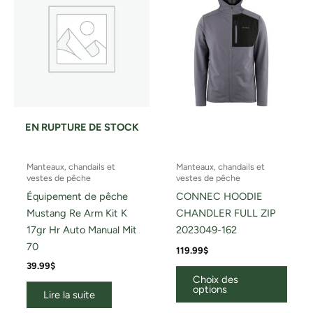
variat
Les
optio
peuv
être
chois
sur
la
EN RUPTURE DE STOCK
page
du
Manteaux, chandails et
Manteaux, chandails et
produ
vestes de pêche
vestes de pêche
Équipement de pêche
CONNEC HOODIE
Mustang Re Arm Kit K
CHANDLER FULL ZIP
17gr Hr Auto Manual Mit
2023049-162
70
119.99
$
39.99
$
Choix des
options
Lire la suite