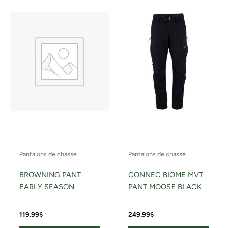
a
a
plusieurs
plusi
variations.
variat
Les
Les
options
optio
peuvent
peuv
être
être
choisies
chois
sur
sur
la
la
page
page
du
du
Pantalons de chasse
Pantalons de chasse
produit
produ
BROWNING PANT
CONNEC BIOME MVT
EARLY SEASON
PANT MOOSE BLACK
119.99
$
249.99
$