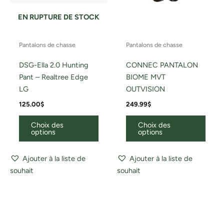
la
la
EN RUPTURE DE STOCK
page
page
du
du
Pantalons de chasse
Pantalons de chasse
produit
produ
DSG-Ella 2.0 Hunting
CONNEC PANTALON
Pant – Realtree Edge
BIOME MVT
LG
OUTVISION
125.00
$
249.99
$
Choix des
Choix des
options
options
Ajouter à la liste de
Ajouter à la liste de
souhait
souhait
Ce
Ce
produit
produ