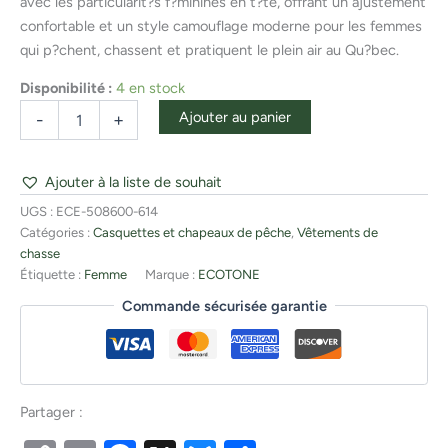
avec les particularit?s f?minines en t?te, offrant un ajustement
confortable et un style camouflage moderne pour les femmes
qui p?chent, chassent et pratiquent le plein air au Qu?bec.
Disponibilité :
4 en stock
Ajouter au panier
-
+
Ajouter à la liste de souhait
UGS :
ECE-508600-614
Catégories :
Casquettes et chapeaux de pêche
,
Vêtements de
chasse
Étiquette :
Femme
Marque :
ECOTONE
Commande sécurisée garantie
Partager :