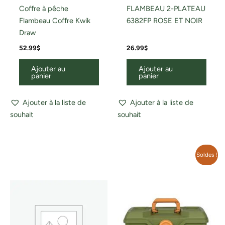
Coffre à pêche
FLAMBEAU 2-PLATEAU
Flambeau Coffre Kwik
6382FP ROSE ET NOIR
Draw
52.99
$
26.99
$
Ajouter au
Ajouter au
panier
panier
Ajouter à la liste de
Ajouter à la liste de
souhait
souhait
Le
Le
Soldes !
prix
prix
initial
actuel
était :
est :
39.99$.
30.00$.