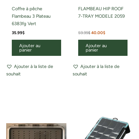
Coffre à pêche
FLAMBEAU HIP ROOF
Flambeau 3 Plateau
7-TRAY MODELE 2059
6383fg Vert
35.99
$
59.99
$
40.00
$
Ajouter au
Ajouter au
panier
panier
Ajouter à la liste de
Ajouter à la liste de
souhait
souhait