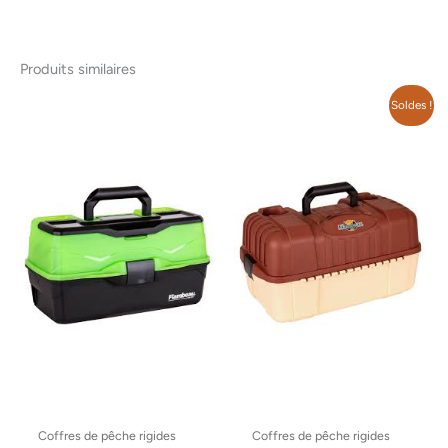
Produits similaires
Le
Le
Soldes !
prix
prix
initial
actuel
était :
est :
59.99$.
40.00$.
Coffres de pêche rigides
Coffres de pêche rigides