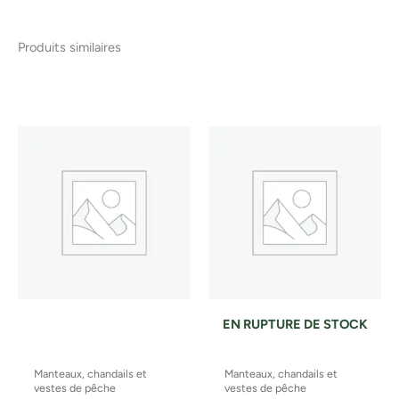
Produits similaires
Ce
produ
a
plusi
variat
Les
optio
peuv
être
chois
sur
la
EN RUPTURE DE STOCK
page
du
Manteaux, chandails et
Manteaux, chandails et
produ
vestes de pêche
vestes de pêche