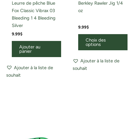
Leurre de pêche Blue
Berkley Rawler Jig 1/4
Fox Classic Vibrax 03
oz
Bleeding 1 4 Bleeding
Silver
9.99
$
9.99
$
Choix des
options
Ajouter au
panier
Ajouter à la liste de
Ajouter à la liste de
souhait
souhait
Ce
produ
a
plusi
variat
Les