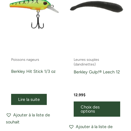
optio
peuv
être
chois
sur
la
page
du
Poissons nageurs
Leurres souples
produ
(dandinettes)
Berkley Hit Stick 1/3 oz
Berkley Gulp!® Leech 12
12.99
$
Lire la suite
Choix des
options
Ajouter à la liste de
souhait
Ajouter à la liste de