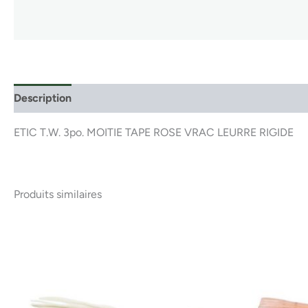
Description
ETIC T.W. 3po. MOITIE TAPE ROSE VRAC LEURRE RIGIDE
Produits similaires
Ce
produit
a
plusieurs
variations.