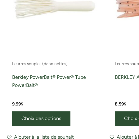
Les
options
peuvent
être
choisies
sur
la
page
Leurres souples (dandinettes)
Leurres soup
du
produit
Berkley PowerBait® Power® Tube
BERKLEY A
PowerBait®
9.99
$
8.59
$
Choix des options
Choix 
Ajouter à la liste de souhait
Ajouter à 