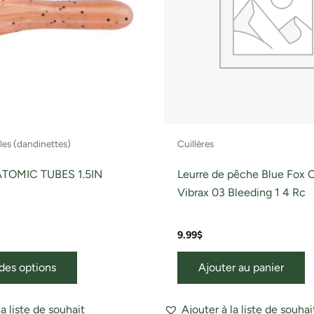
Les
options
peuvent
être
choisies
sur
la
page
les (dandinettes)
Cuillères
du
produit
TOMIC TUBES 1.5IN
Leurre de pêche Blue Fox C
Vibrax 03 Bleeding 1 4 Rc
9.99
$
des options
Ajouter au panier
la liste de souhait
Ajouter à la liste de souhai