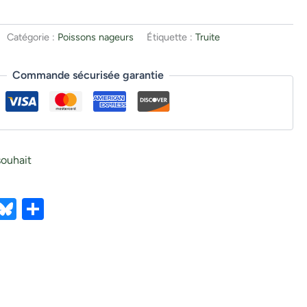
Catégorie :
Poissons nageurs
Étiquette :
Truite
Commande sécurisée garantie
souhait
ebook
X
Bluesky
Partager