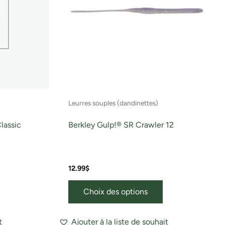
Les
options
peuvent
être
choisies
sur
la
page
Leurres souples (dandinettes)
du
produit
lassic
Berkley Gulp!® SR Crawler 12
12.99
$
Choix des options
t
Ajouter à la liste de souhait