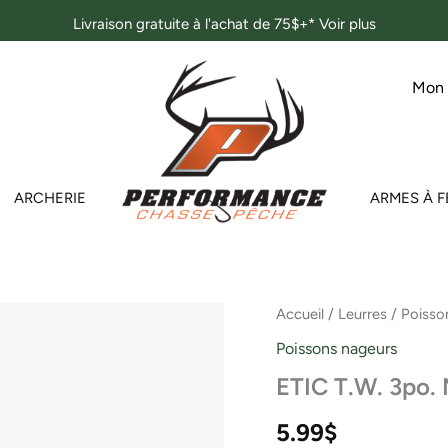
Livraison gratuite à l'achat de 75$+*
Voir plus
Mon
ARCHERIE
ARMES À F
Accueil
/
Leurres
/
Poisso
Poissons nageurs
ETIC T.W. 3po
5.99
$