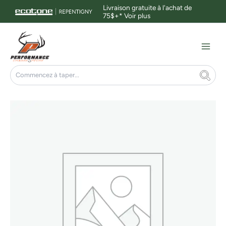
Aller
Livraison gratuite à l'achat de
75$+*
Voir plus
au
contenu
Main
Menu
Rechercher