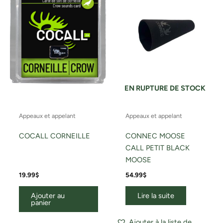
EN RUPTURE DE STOCK
Appeaux et appelant
Appeaux et appelant
COCALL CORNEILLE
CONNEC MOOSE
CALL PETIT BLACK
MOOSE
19.99
$
54.99
$
Ajouter au
Lire la suite
panier
Ajouter à la liste de