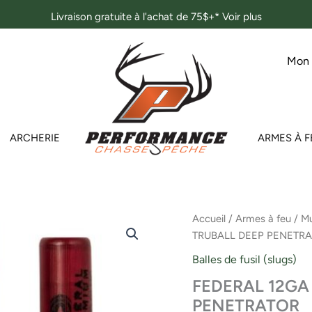
Livraison gratuite à l'achat de 75$+*
Voir plus
Mon
ARCHERIE
ARMES À F
Accueil
/
Armes à feu
/
Mu
TRUBALL DEEP PENETR
Balles de fusil (slugs)
FEDERAL 12GA 
PENETRATOR