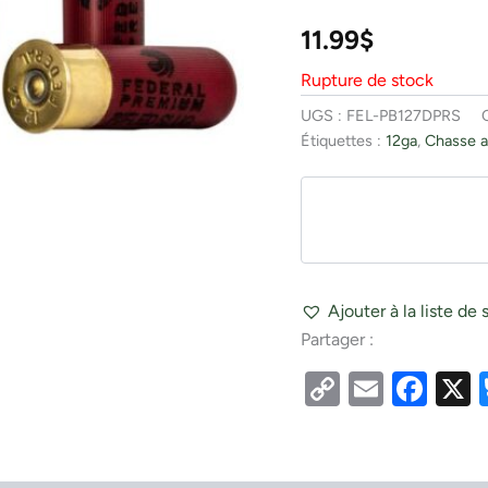
11.99
$
Rupture de stock
UGS :
FEL-PB127DPRS
Étiquettes :
12ga
,
Chasse a
Ajouter à la liste de 
Partager :
Copy
Email
Fac
Link