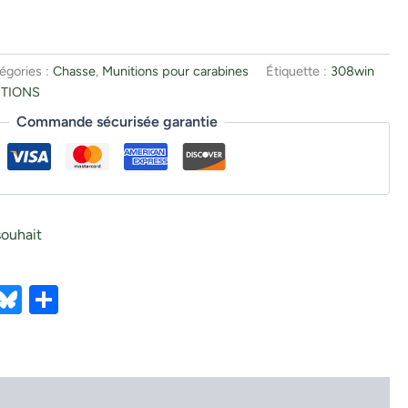
égories :
Chasse
,
Munitions pour carabines
Étiquette :
308win
ITIONS
Commande sécurisée garantie
souhait
ebook
X
Bluesky
Partager