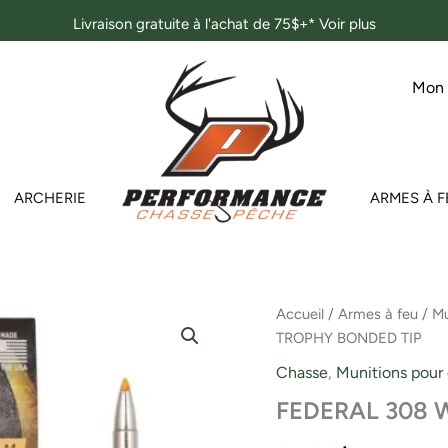
Livraison gratuite à l'achat de 75$+*
Voir plus
Mon
ARCHERIE
ARMES À F
Accueil
/
Armes à feu
/
Mu
TROPHY BONDED TIP
Chasse
,
Munitions pour
FEDERAL 308 