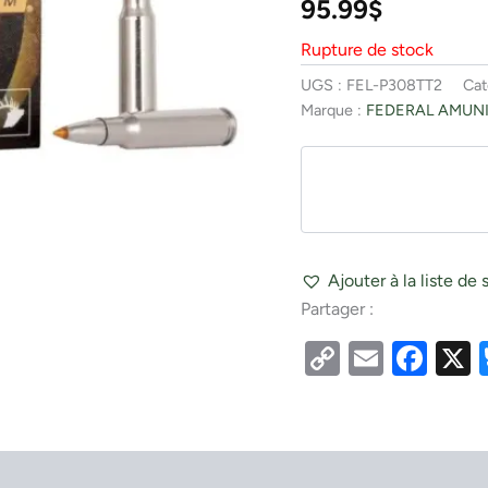
95.99
$
Rupture de stock
UGS :
FEL-P308TT2
Cat
Marque :
FEDERAL AMUN
Ajouter à la liste de 
Partager :
Copy
Email
Fac
Link