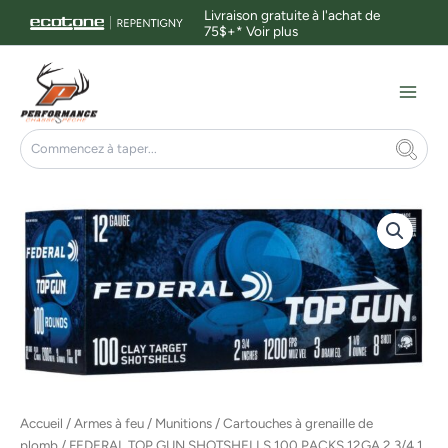
Aller
Livraison gratuite à l'achat de
75$+*
Voir plus
au
contenu
Main
Menu
Rechercher
Accueil
/
Armes à feu
/
Munitions
/
Cartouches à grenaille de
plomb
/ FEDERAL TOP GUN SHOTSHELLS 100 PACKS 12GA 2 3/4 1