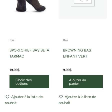
être
choisies
sur
la
page
du
Bas
Bas
produit
SPORTCHIEF BAS BETA
BROWNING BAS
TARMAC
ENFANT VERT
19.99
$
9.99
$
Choix des
Ajouter au
options
panier
Ajouter à la liste de
Ajouter à la liste de
souhait
souhait