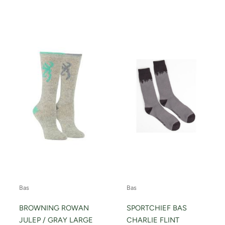
Ce
produ
a
plusi
variat
Les
optio
peuv
être
chois
sur
la
page
du
Bas
Bas
produ
BROWNING ROWAN
SPORTCHIEF BAS
JULEP / GRAY LARGE
CHARLIE FLINT