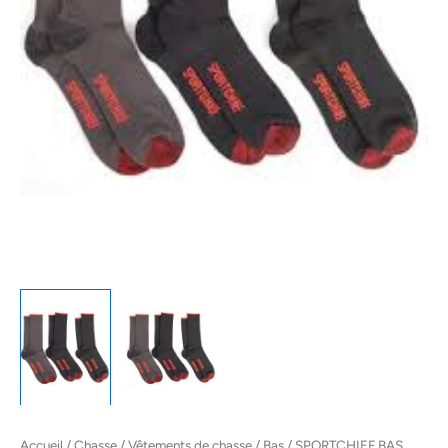
Accueil
/
Chasse
/
Vêtements de chasse
/
Bas
/ SPORTCHIEF BAS