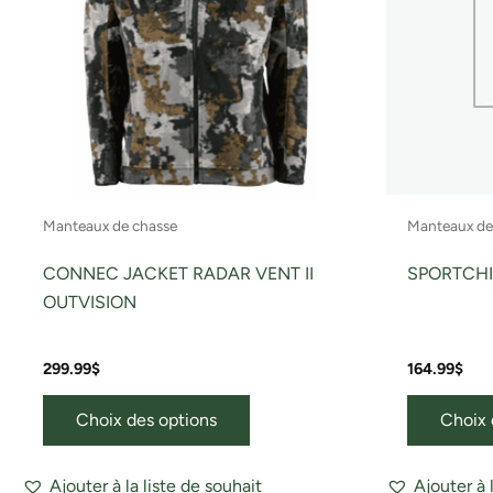
Les
options
peuvent
être
choisies
sur
la
page
Manteaux de chasse
Manteaux de
du
produit
CONNEC JACKET RADAR VENT II
SPORTCHI
OUTVISION
299.99
$
164.99
$
Choix des options
Choix 
Ajouter à la liste de souhait
Ajouter à 