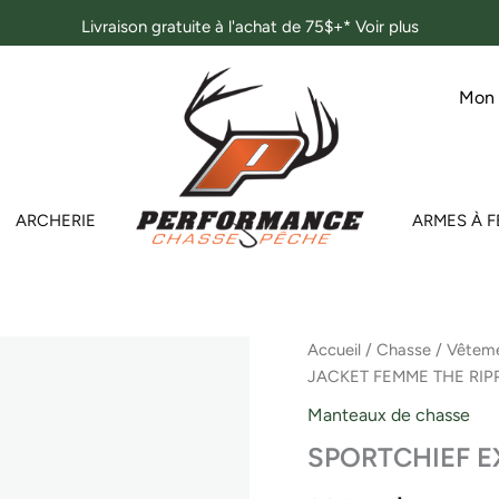
Livraison gratuite à l'achat de 75$+*
Voir plus
Mon
ARCHERIE
ARMES À F
quantité
Accueil
/
Chasse
/
Vêteme
de
JACKET FEMME THE RIP
SPORTCHIEF
EXPRESS
Manteaux de chasse
JACKET
SPORTCHIEF E
FEMME
THE