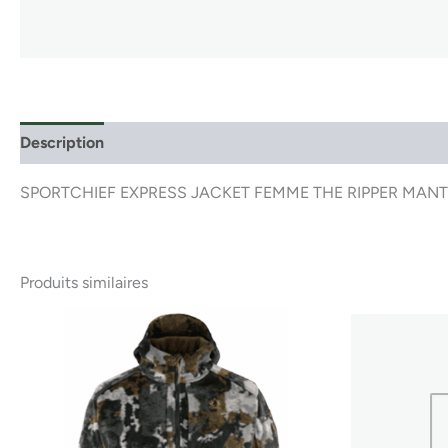
Description
SPORTCHIEF EXPRESS JACKET FEMME THE RIPPER MAN
Produits similaires
Ce
produit
a
plusieurs
variations.