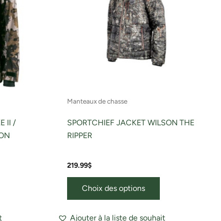
Les
Les
ptions
options
peuvent
peuvent
tre
être
hoisies
choisies
ur
sur
a
la
page
page
Manteaux de chasse
du
du
roduit
produit
II /
SPORTCHIEF JACKET WILSON THE
ION
RIPPER
219.99
$
Choix des options
t
Ajouter à la liste de souhait