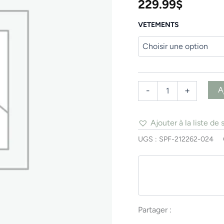
229.99
$
RIPPER
VETEMENTS
A
-
+
Ajouter à la liste de 
UGS :
SPF-212262-024
Partager :