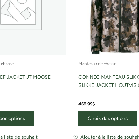
Les
options
o
peuvent
être
ê
choisies
c
sur
s
la
l
page
 chasse
Manteaux de chasse
du
produit
p
EF JACKET JT MOOSE
CONNEC MANTEAU SLIKKE 
SLIKKE JACKET II OUTVIS
469.99
$
des options
Choix des options
la liste de souhait
Ajouter à la liste de souhai