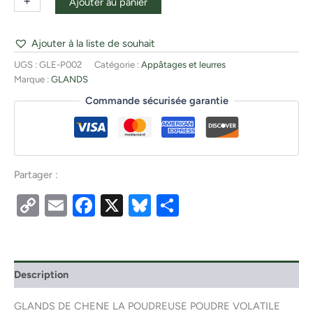
+
-
Ajouter au panier
Ajouter à la liste de souhait
UGS :
GLE-P002
Catégorie :
Appâtages et leurres
Marque :
GLANDS
Commande sécurisée garantie
Partager :
Copy
Email
Facebook
X
Bluesky
Partager
Link
Description
GLANDS DE CHENE LA POUDREUSE POUDRE VOLATILE