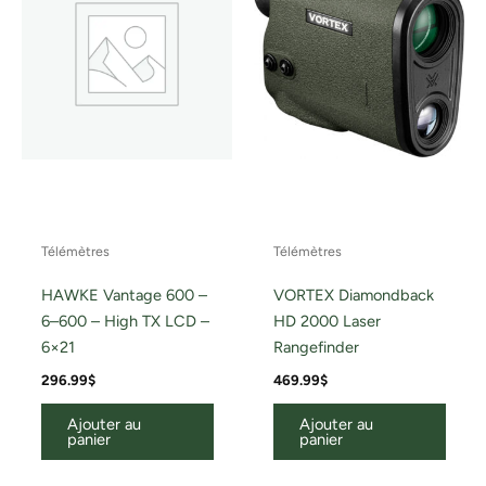
Télémètres
Télémètres
HAWKE Vantage 600 –
VORTEX Diamondback
6–600 – High TX LCD –
HD 2000 Laser
6×21
Rangefinder
296.99
$
469.99
$
Ajouter au
Ajouter au
panier
panier