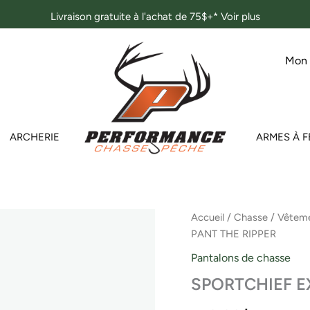
Livraison gratuite à l'achat de 75$+*
Voir plus
Mon
ARCHERIE
ARMES À F
quantité
Accueil
/
Chasse
/
Vêteme
de
PANT THE RIPPER
SPORTCHIEF
EXPRESS
Pantalons de chasse
PANT
SPORTCHIEF E
THE
RIPPER