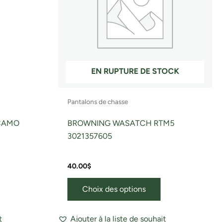
Les
Les
ptions
options
peuvent
peuvent
tre
être
hoisies
choisies
ur
sur
EN RUPTURE DE STOCK
a
la
page
page
Pantalons de chasse
du
du
roduit
produit
CAMO
BROWNING WASATCH RTM5
3021357605
40.00
$
Choix des options
t
Ajouter à la liste de souhait