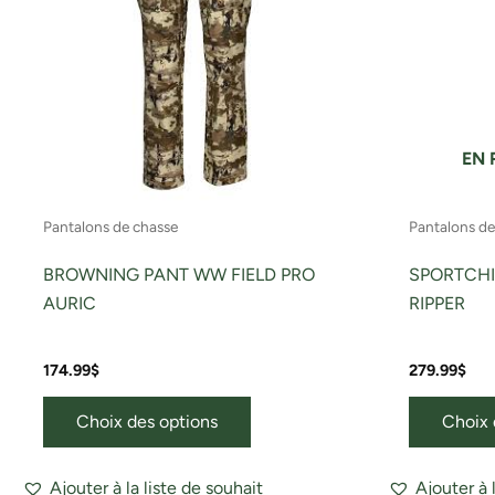
Les
options
peuvent
être
choisies
sur
EN 
la
page
Pantalons de chasse
Pantalons de
du
produit
BROWNING PANT WW FIELD PRO
SPORTCHI
AURIC
RIPPER
174.99
$
279.99
$
Choix des options
Choix 
Ajouter à la liste de souhait
Ajouter à 