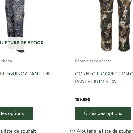
Les
options
o
peuvent
être
ê
choisies
c
sur
s
RUPTURE DE STOCK
la
l
page
 chasse
Pantalons de chasse
du
produit
p
EF EQUINOX PANT THE
CONNEC PROSPECTION 
PANTS OUTVISION
159.99
$
des options
Choix des options
la liste de souhait
Ajouter à la liste de souhai