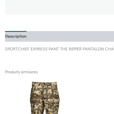
Description
SPORTCHIEF EXPRESS PANT THE RIPPER PANTALON CH
Produits similaires
Ce
produit
a
plusieurs
variations.