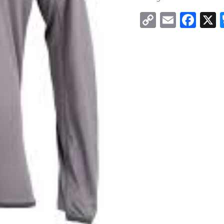
Copy
Email
Fac
Link