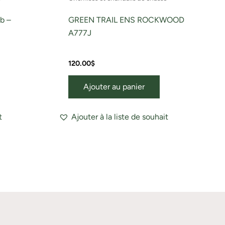
roduit
b –
GREEN TRAIL ENS ROCKWOOD
A777J
120.00
$
Ajouter au panier
t
Ajouter à la liste de souhait