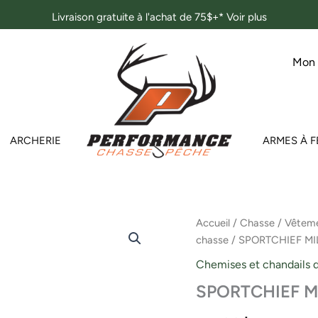
Livraison gratuite à l'achat de 75$+*
Voir plus
Mon
ARCHERIE
ARMES À F
quantité
Accueil
/
Chasse
/
Vêteme
de
chasse
/ SPORTCHIEF MI
SPORTCHIEF
MILOT
Chemises et chandails 
HOODIE
SPORTCHIEF M
FILET
GRIS