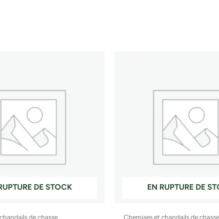
p
p
v
o
ê
c
s
RUPTURE DE STOCK
EN RUPTURE DE S
l
chandails de chasse
Chemises et chandails de chass