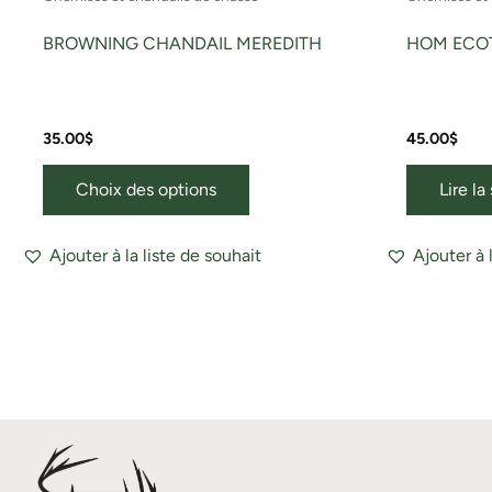
produit
BROWNING CHANDAIL MEREDITH
HOM ECOT
35.00
$
45.00
$
Choix des options
Lire la
Ajouter à la liste de souhait
Ajouter à 