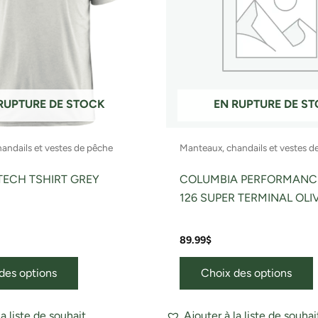
Les
options
o
peuvent
être
ê
choisies
c
sur
s
RUPTURE DE STOCK
EN RUPTURE DE S
la
l
page
andails et vestes de pêche
Manteaux, chandails et vestes d
du
produit
p
ECH TSHIRT GREY
COLUMBIA PERFORMANCE
126 SUPER TERMINAL OLI
89.99
$
des options
Choix des options
la liste de souhait
Ajouter à la liste de souhai