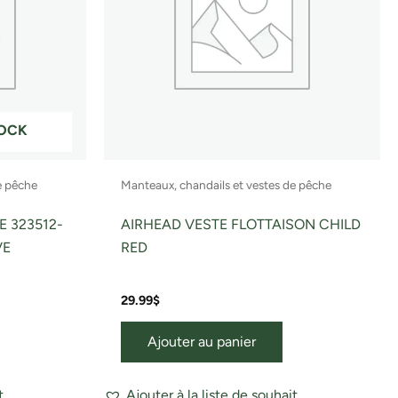
Les
ptions
peuvent
tre
hoisies
ur
TOCK
a
page
e pêche
Manteaux, chandails et vestes de pêche
du
roduit
 323512-
AIRHEAD VESTE FLOTTAISON CHILD
VE
RED
29.99
$
Ajouter au panier
t
Ajouter à la liste de souhait