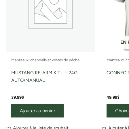
EN 
Manteaux, chandails et vestes de pêche
Manteaux, ch
MUSTANG RE-ARM KIT L – 24G
CONNEC T
AUTO/MANUAL
39.99
$
49.99
$
Ajouter au panier
Choix 
Ajouter à la liste de souhait
Ajouter à 