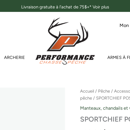
Livraison gratuite à l'achat de 75$+*
Voir plus
Mon
ARCHERIE
ARMES À F
quantité
Accueil
/
Pêche
/
Accesso
de
pêche
/ SPORTCHIEF PO
SPORTCHIEF
POSEIDON
Manteaux, chandails et
G3
SPORTCHIEF 
JACKET
ORANGE