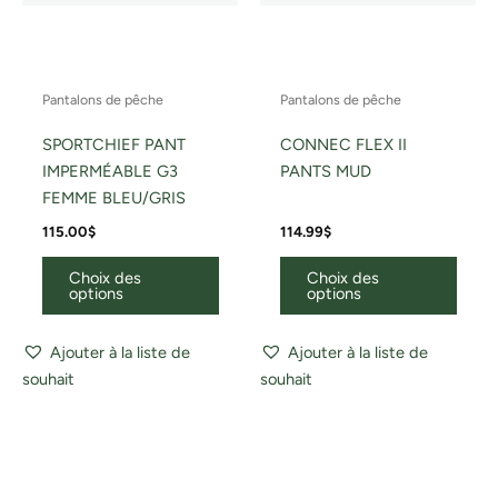
la
la
page
page
du
du
Pantalons de pêche
Pantalons de pêche
produit
produ
SPORTCHIEF PANT
CONNEC FLEX II
IMPERMÉABLE G3
PANTS MUD
FEMME BLEU/GRIS
115.00
$
114.99
$
Choix des
Choix des
options
options
Ajouter à la liste de
Ajouter à la liste de
souhait
souhait