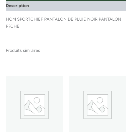
Description
HOM SPORTCHIEF PANTALON DE PLUIE NOIR PANTALON
P?CHE
Produits similaires
Ce
Ce
produit
produ
a
a
plusieurs
plusi
variations.
variat
Les
Les
options
optio
peuvent
peuv
être
être
choisies
chois
sur
sur