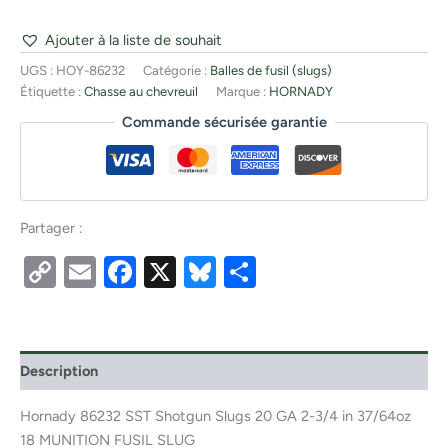
Ajouter à la liste de souhait
UGS :
HOY-86232
Catégorie :
Balles de fusil (slugs)
Étiquette :
Chasse au chevreuil
Marque :
HORNADY
Commande sécurisée garantie
Partager :
Copy
Email
Facebook
X
Bluesky
Partager
Link
Description
Hornady 86232 SST Shotgun Slugs 20 GA 2-3/4 in 37/64oz
18 MUNITION FUSIL SLUG