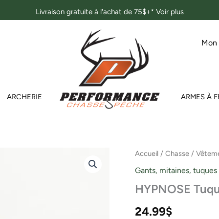
Livraison gratuite à l'achat de 75$+*
Voir plus
Mon
ARCHERIE
ARMES À F
Accueil
/
Chasse
/
Vêteme
Gants, mitaines, tuques
HYPNOSE Tuque
24.99
$