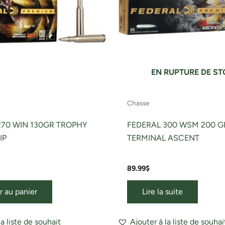
EN RUPTURE DE S
Chasse
270 WIN 130GR TROPHY
FEDERAL 300 WSM 200 G
IP
TERMINAL ASCENT
89.99
$
r au panier
Lire la suite
la liste de souhait
Ajouter à la liste de souhai