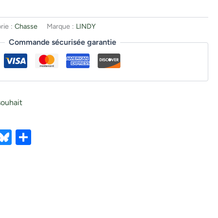
rie :
Chasse
Marque :
LINDY
Commande sécurisée garantie
souhait
ebook
X
Bluesky
Partager