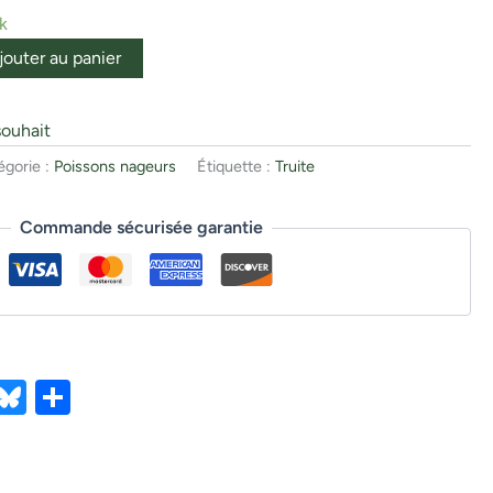
k
jouter au panier
souhait
égorie :
Poissons nageurs
Étiquette :
Truite
Commande sécurisée garantie
ebook
X
Bluesky
Partager