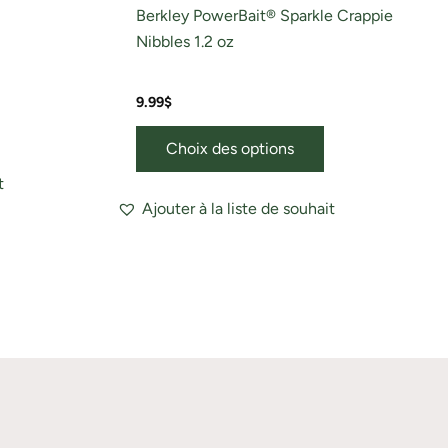
produit
Berkley PowerBait® Sparkle Crappie
Nibbles 1.2 oz
9.99
$
Choix des options
t
Ajouter à la liste de souhait