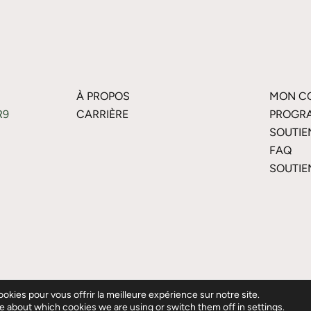
À PROPOS
MON C
R9
CARRIÈRE
PROGRA
SOUTIE
FAQ
SOUTIE
okies pour vous offrir la meilleure expérience sur notre site.
he Inc. Tous droits réservés.
e about which cookies we are using or switch them off in
settings
.