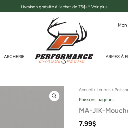
Livraison gratuite à l'achat de 75$+*
Voir plus
Mon
ARCHERIE
ARMES À F
quantité
Accueil
/
Leurres
/
Poisso
de
Poissons nageurs
MA-
JIK-
MA-JIK-Mouchet
Mouchetée
#3
7.99
$
Cuivre