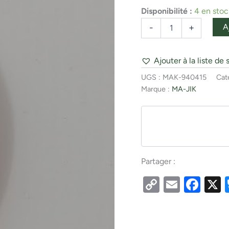
Fl.
Disponibilité :
4 en stoc
Bleu
Fonçé
A
-
+
Ajouter à la liste de 
UGS :
MAK-940415
Cat
Marque :
MA-JIK
Partager :
Copy
Email
Fac
Link