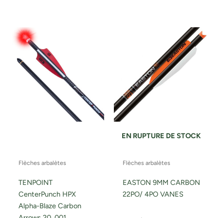
EN RUPTURE DE STOCK
Flèches arbalètes
Flèches arbalètes
TENPOINT
EASTON 9MM CARBON
CenterPunch HPX
22PO/ 4PO VANES
Alpha-Blaze Carbon
Arrows 20 .001